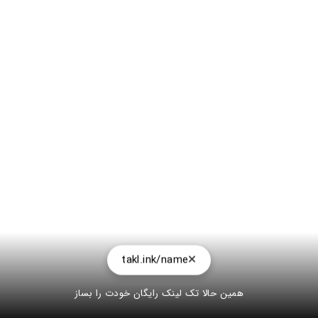
takl.ink/name
همین حالا تک لینک رایگان خودت را بساز