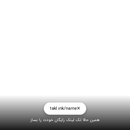
takl.ink/name
همین حالا تک لینک رایگان خودت را بساز