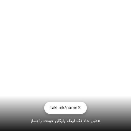
takl.ink/name
همین حالا تک لینک رایگان خودت را بساز