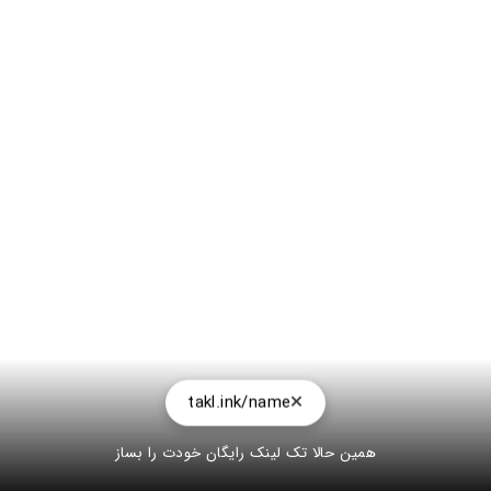
takl.ink/name
همین حالا تک لینک رایگان خودت را بساز