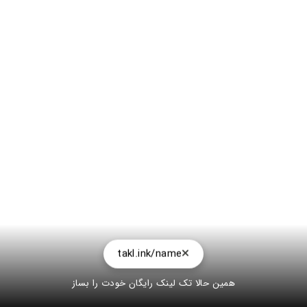
takl.ink/name
همین حالا تک لینک رایگان خودت را بساز