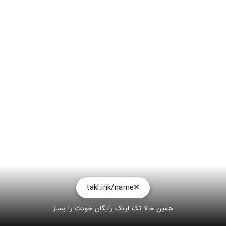
takl.ink/name
همین حالا تک لینک رایگان خودت را بساز