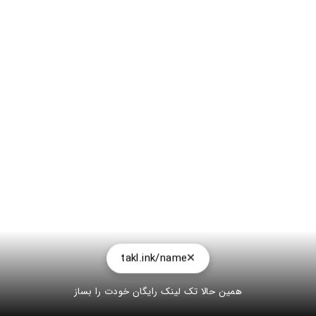
takl.ink/name
همین حالا تک لینک رایگان خودت را بساز