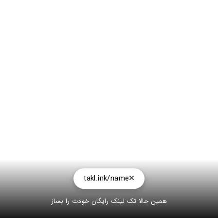
takl.ink/name
همین حالا تک لینک رایگان خودت را بساز