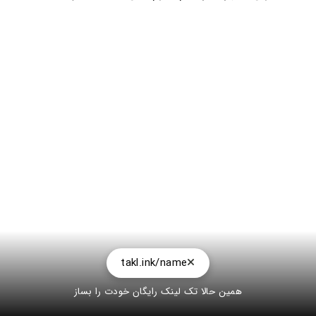
takl.ink/name
همین حالا تک لینک رایگان خودت را بساز