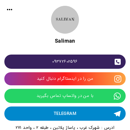
Saliman
09372602596
من را در اینستاگرام دنبال کنید
با من در واتساپ تماس بگیرید
TELEGRAM
ادرس : شهرک غرب ، پاساژ پلاتبن ، طبقه ۲ ، واحد ۲۷۱