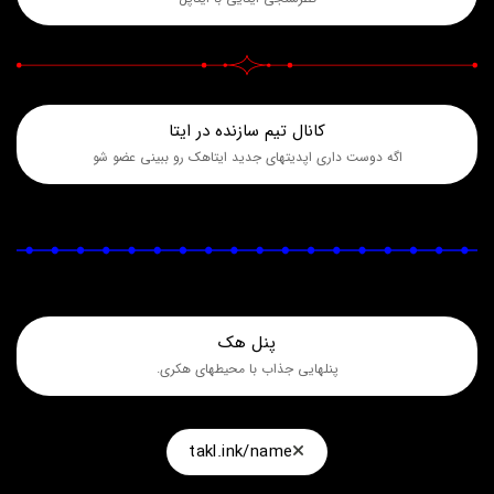
کانال تیم سازنده در ایتا
اگه دوست داری اپدیتهای جدید ایتاهک رو ببینی عضو شو
پنل هک
پنلهایی جذاب با محیطهای هکری.
takl.ink/name