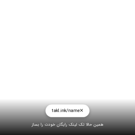
takl.ink/name
همین حالا تک لینک رایگان خودت را بساز