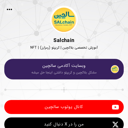
Salchain
آموزش تخصصی بلاکچین | کریپتو (رمزارز) | NFT
وبسایت آکادمی سالچین
مشکل بلاکچین و کریپتو داشتی اینجا حل میشه
کانال یوتوب سالچین
من را در X دنبال کنید