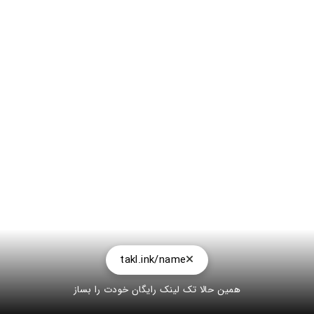
takl.ink/name
همین حالا تک لینک رایگان خودت را بساز