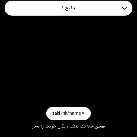
پکیج 1
سیرسرسرسرس
takl.ink/name
همین حالا تک لینک رایگان خودت را بساز