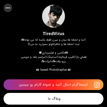
TiredVirus
آدما و لحظه ها میان و میرن فقط عکسه که می مونه📸
ثبت لحظه ها و خاطراتتونو بسپارید به من💪
-
📸عکاسی و فیلمبرداری📽
فضای باز//کلیپ فرمالیته//مدلینگ//مراسم عقد و عروسی
رزرو وقت📥دایرکت📥
---
📸 Saeed PhotoGrapher 📸
اینستاگرام دنبال کنید و نمونه کارام رو ببینین
وبلاگ ما 