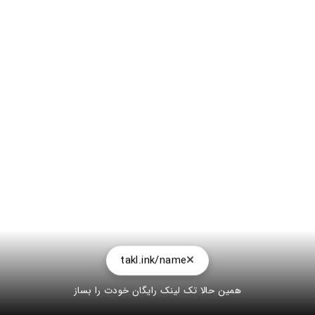
takl.ink/name
همین حالا تک لینک رایگان خودت را بساز