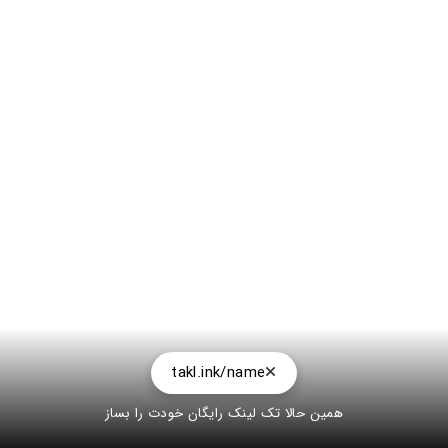
takl.ink/name
همین حالا تک لینک رایگان خودت را بساز