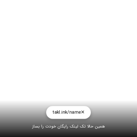
takl.ink/name
همین حالا تک لینک رایگان خودت را بساز