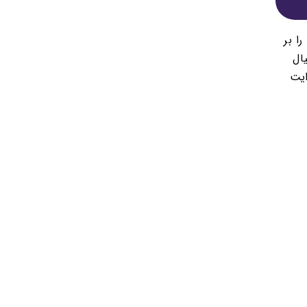
ا بر
ال
ایت