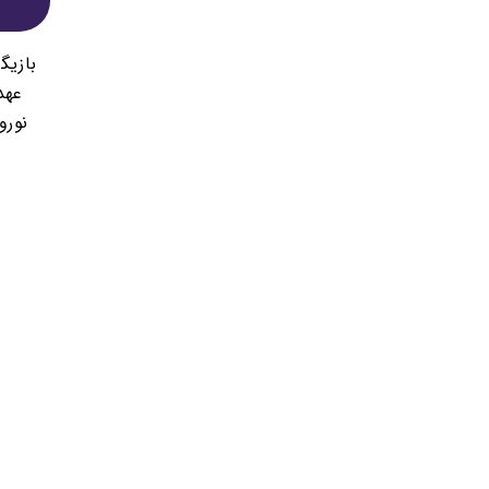
بازیگ
عهد
نورو