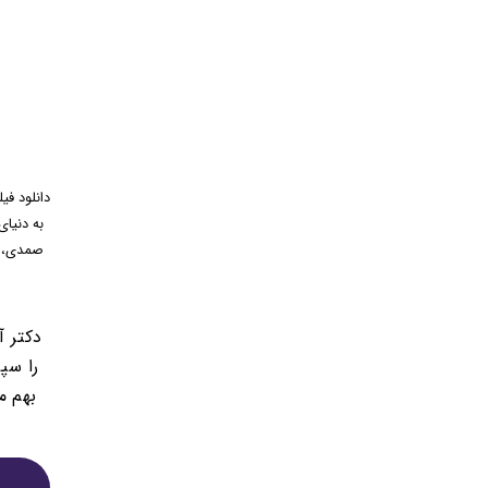
دانلود فی
به دنیای
دکتر آ
را سپ
بهم م