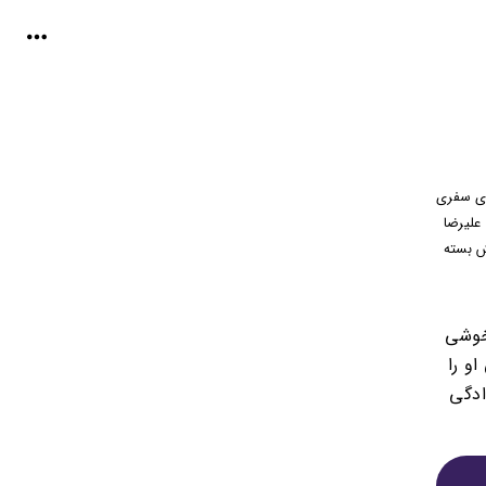
ه‌ی سفری
 علیرضا
پرده سینماها نقش بسته
 خوشی
و را
ادگی