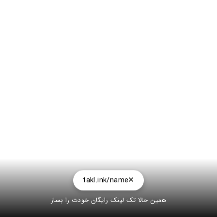
takl.ink/name
همین حالا تک لینک رایگان خودت را بساز