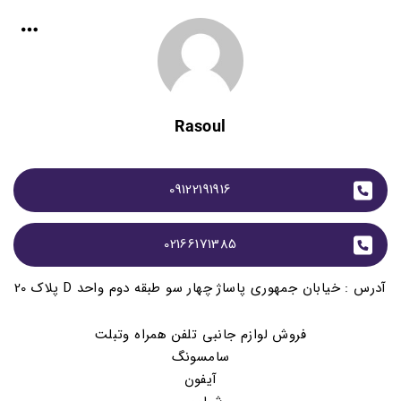
Rasoul
09122191916
02166171385
آدرس : خیابان جمهوری پاساژ چهار سو طبقه دوم واحد D پلاک 20
فروش لوازم جانبی تلفن همراه وتبلت
سامسونگ
آیفون