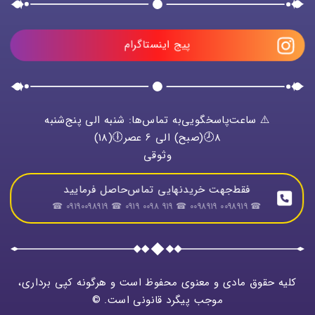
پیج اینستاگرام
⚠️ ساعت‌پاسخگویی‌به تماس‌ها: شنبه الی پنج‌شنبه
8🕗(صبح) الی 6 عصر🕕(18)
وثوقی
فقط‌جهت خریدنهایی تماس‌حاصل فرمایید
☎ 0098919 0098919 ☎ 919 0098 0919 ☎ 09190098919 ☎
کلیه حقوق مادی و معنوی محفوظ است و هرگونه کپی برداری،
موجب پیگرد قانونی است. ©