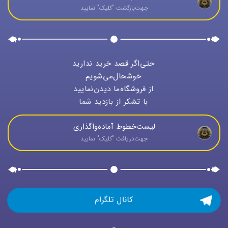
جهت‌بازگشت "كليک" نماييد
حتی‌اگر قصد خرید ندارید
خوشحال‌می‌شویم
از فروشگاه‌ما دیدن‌نمایید
با تشکر از بازدید شما
لیست‌خطوط آماده‌واگذاری
جهت‌دريافت "كليک" نماييد
کانال تلگرام