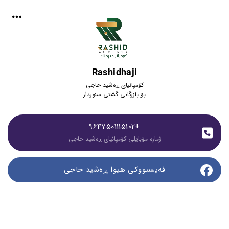
Rashidhaji
کۆمپانیای ڕەشید حاجی
بۆ بازرگانی گشتی سنوردار
+9647501115102
ژمارە مۆبایلی کۆمپانیای ڕەشید حاجی
فەیسبووکی هیوا ڕەشید حاجی