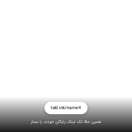
takl.ink/name
همین حالا تک لینک رایگان خودت را بساز