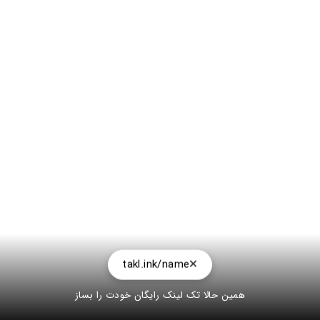
takl.ink/name
همین حالا تک لینک رایگان خودت را بساز