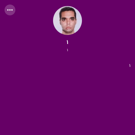
1
1
1