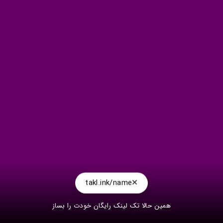
takl.ink/name
همین حالا تک لینک رایگان خودت را بساز