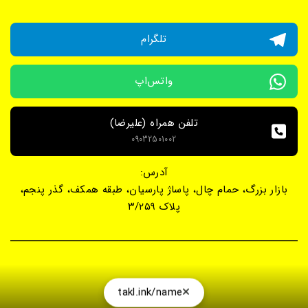
تلگرام
واتس‌اپ
تلفن همراه (علیرضا)
09032501002
آدرس:
بازار بزرگ، حمام چال، پاساژ پارسیان، طبقه همکف، گذر پنجم،
پلاک ۳/۲۵۹
takl.ink/name