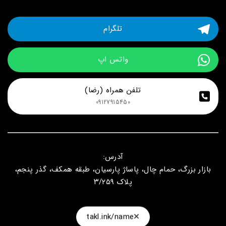
تلگرام
واتس اپ
تلفن همراه (رضا)
09127915450
آدرس:
بازار بزرگ، حمام چال، پاساژ پارسیان، طبقه همکف، گذر پنجم،
پلاک ۳/۲۵۹
takl.ink/name