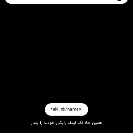
takl.ink/name
همین حالا تک لینک رایگان خودت را بساز