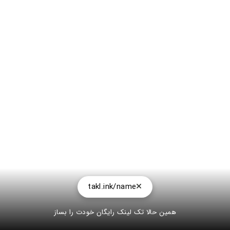
takl.ink/name
همین حالا تک لینک رایگان خودت را بساز