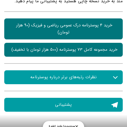
مند به خرید نسخه چاپی هستید به پشتیبانی ما پیام دهید.
خرید 4 پوسترنامه درک عمومی ریاضی و فیزیک (90 هزار 
تومان)
خرید مجموعه کامل 73 پوسترنامه (500 هزار تومان با تخفیف) 
نظرات رتبه‌های برتر درباره پوسترنامه
پارسا انصاری رتبه چهار کشوری کنکور هنر:
پشتیبانی
یکی از بزرگترین مشکلات من در سال کنکور، فراموش کردن
اسم هنرمندان و سبک ها بود. برای همین خلاصه های
مفیدی از مباحث سردرگم کننده مثل نگارگری رو به دیوار
اتاقم نصب کردم و هر روز مرورشون کردم. یادم میاد یک روز
takl.ink/name