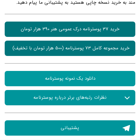
مند به خرید نسخه چاپی هستید به پشتیبانی ما پیام دهید.
خرید 37 پوسترنامه درک عمومی هنر 390 هزار تومان
خرید مجموعه کامل 73 پوسترنامه (500 هزار تومان با تخفیف) 
دانلود یک نمونه پوسترنامه
نظرات رتبه‌های برتر درباره پوسترنامه
پارسا انصاری رتبه چهار کشوری کنکور هنر:
پشتیبانی
یکی از بزرگترین مشکلات من در سال کنکور، فراموش کردن
اسم هنرمندان و سبک ها بود. برای همین خلاصه های