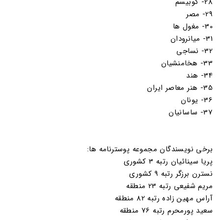
28- کوبیسم
29- مصر
30- مغول ها
31- میانرودان
32- نساجی
33- هخامنشیان
34- هند
35- هنر معاصر ایران
36- یونان
37- ساسانیان
برخی نویسندگان مجموعه پوسترنامه ها:
پریا سینائیان رتبه 3 کشوری
نسترن برزگر رتبه 9 کشوری
مریم شفیعی رتبه 23 منطقه
آراس مهین زاده رتبه 82 منطقه
سعید پورمحرم رتبه 76 منطقه