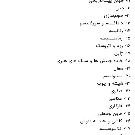
10- جهان پیشاتاریخی
11- چین
12- حجم‌سازی
13- دادائیسم و سورئالیسم
14- رئالیسم
15- رمانتیسیسم
16- روم و اتروسک
17- ژاپن
18- خرده جنبش ها و سبک های هنری
19- سفال
20- سمبولیسم
21- شیشه و چوب
22- صفوی
23- عکاسی
24- فلزکاری
25- قرون وسطی
26- کاشی و هندسه نقوش
27- کلاسیسیسم