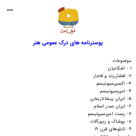
پوسترنامه های درک عمومی هنر
موضوعات:
1 - اشکانیان
2- افشار،زند و قاجار
3- اکسپرسیونیسم
4- امپرسیونیسم
5- ایران پیشاتاریخی
6- ایران صدر اسلام
7- پست امپرسیونیسم
8- پوشاک و زیورآلات
9- تابلوهای قرن 19