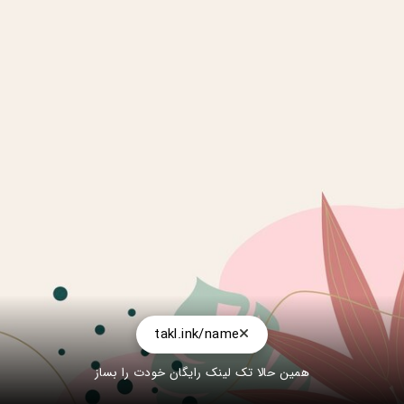
takl.ink/name
همین حالا تک لینک رایگان خودت را بساز