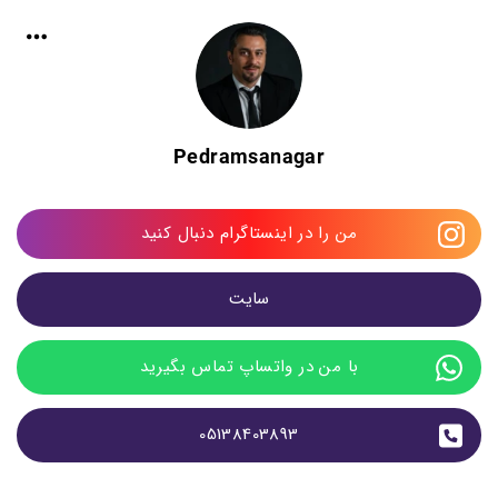
Pedramsanagar
من را در اینستاگرام دنبال کنید
سایت
با من در واتساپ تماس بگیرید
05138403893