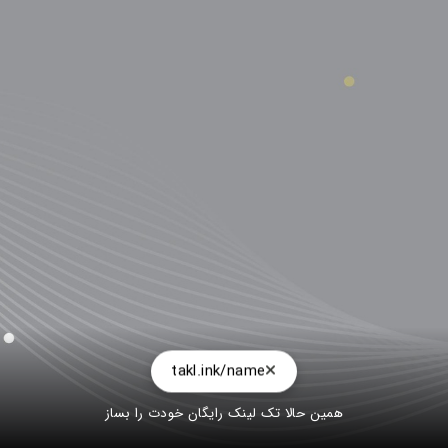
takl.ink/name
همین حالا تک لینک رایگان خودت را بساز