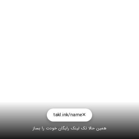
takl.ink/name
همین حالا تک لینک رایگان خودت را بساز