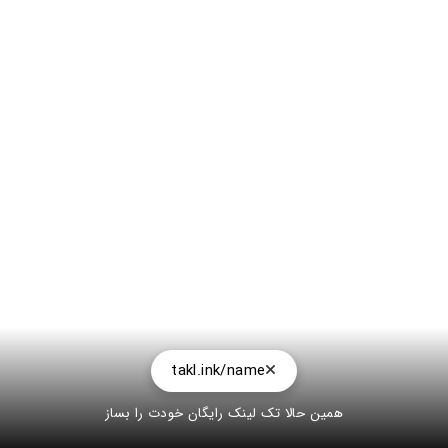
takl.ink/name
همین حالا تک لینک رایگان خودت را بساز