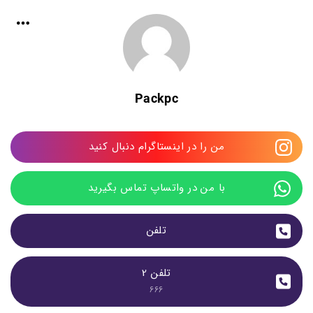
Packpc
من را در اینستاگرام دنبال کنید
با من در واتساپ تماس بگیرید
تلفن
تلفن 2
666