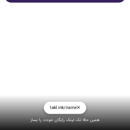
takl.ink/name
همین حالا تک لینک رایگان خودت را بساز