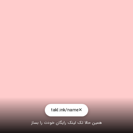
takl.ink/name
همین حالا تک لینک رایگان خودت را بساز