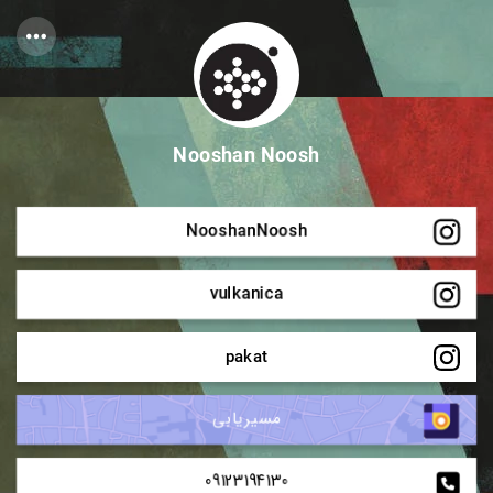
Nooshan Noosh
NooshanNoosh
vulkanica
pakat
مسیریابی
09123194130