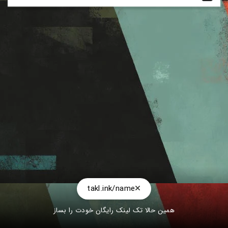
takl.ink/name
همین حالا تک لینک رایگان خودت را بساز