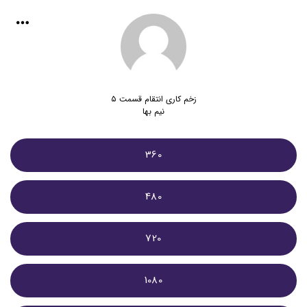
زخم کاری انتقام قسمت ۵
نیم بها
360
480
720
1080