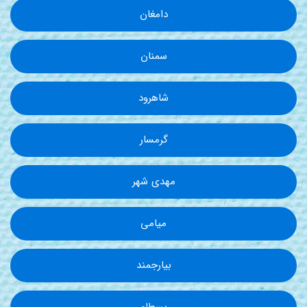
دامغان
سمنان
شاهرود
گرمسار
مهدی شهر
میامی
بیارجمند