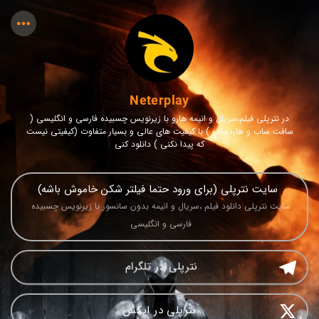
Neterplay
در نترپلی فیلم،سریال و انیمه هارو با زیرنویس چسبیده فارسی و انگلیسی (
سافت ساب و هاردساب ) با کیفیت های عالی و بسیار متفاوت (کیفیتی نیست
که پیدا نکنی ) دانلود کنی
 سایت نترپلی (برای ورود حتما فیلتر شکن خاموش باشه)
سایت نترپلی دانلود فیلم ،سریال و انیمه بدون سانسور با زیرنویس چسبیده 
فارسی و انگلیسی 
نترپلی در تلگرام 
نترپلی در ایکس