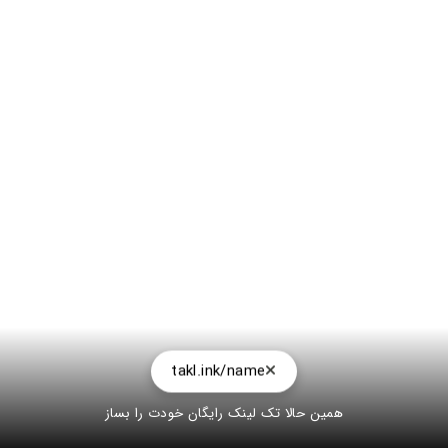
takl.ink/name
همین حالا تک لینک رایگان خودت را بساز