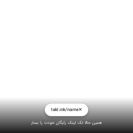
takl.ink/name
همین حالا تک لینک رایگان خودت را بساز