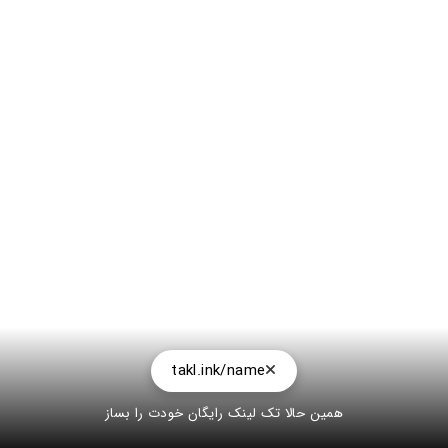
takl.ink/name
همین حالا تک لینک رایگان خودت را بساز