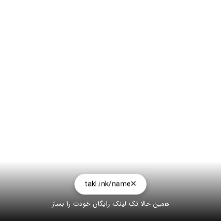
takl.ink/name
همین حالا تک لینک رایگان خودت را بساز