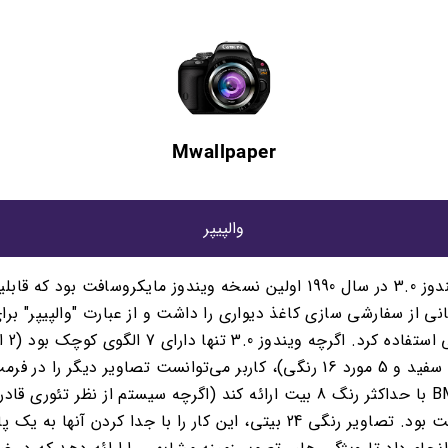
Mwallpaper
والپیپر
ویندوز 3.0 در سال 1990 اولین نسخه ویندوز مایکروسافت بود که قاب
نی از سفارشی سازی کاغذ دیواری را داشت و از عبارت "والپیپر" برا
ویژگی استفاده ک
سیاه و سفید و 5 مورد 16 رنگی)، کاربر می‌توانست تصاویر دیگر را در 
BMP با حداکثر رنگ 8 بیت ارائه کند (اگرچه سیستم از نظر تئوری قادر