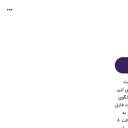
لیت
ی این
رد. اگرچه ویندوز 3.0 تنها دارای 7 الگوی کوچک بود (2 الگوی
فرمت فایل
 به
مدیریت بود. تصاویر رنگی 24 بیتی، این کار را با جدا کردن آنها به یک پالت 8