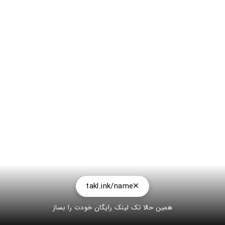
takl.ink/name
همین حالا تک لینک رایگان خودت را بساز