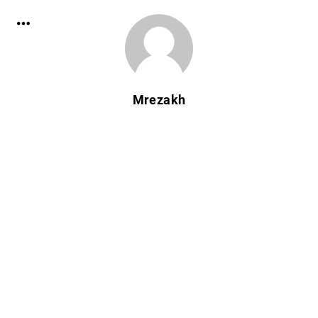
Mrezakh