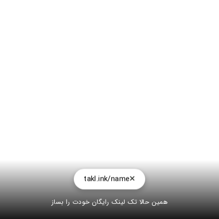
takl.ink/name
همین حالا تک لینک رایگان خودت را بساز