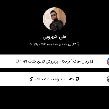
علی شهرویی
👇کتابایی که ترجمه کردمو داشته باش👇
📕 رمان خاک آمریکا - پرفروش ترین کتاب ۲۰۲۱ 📕
📗 کتاب سد راه خودت نباش 📗